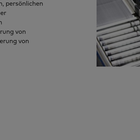
, persönlichen
der
n
erung von
gerung von