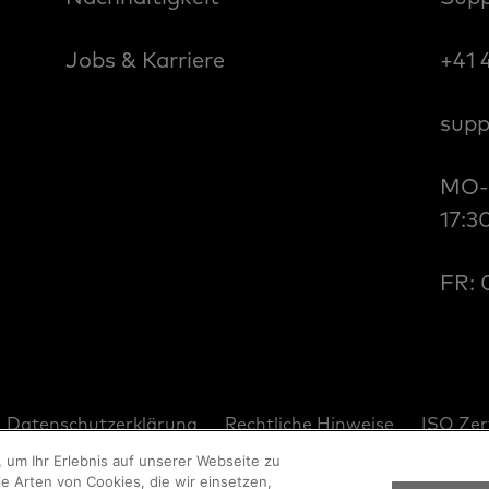
Jobs & Karriere
+41 
supp
MO-D
17:3
FR: 
Datenschutzerklärung
Rechtliche Hinweise
ISO Zer
 um Ihr Erlebnis auf unserer Webseite zu
e Arten von Cookies, die wir einsetzen,