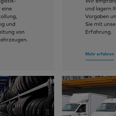
gistik-
Wir empfang
 eine
und lagern I
zollung,
Vorgaben un
ng und
Sie mit unse
eitung von
Erfahrung.
Fahrzeugen.
Mehr erfahren